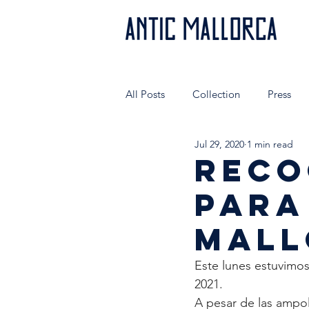
All Posts
Collection
Press
Jul 29, 2020
1 min read
Authentic people wear AnticMallo
RECO
PARA
Very special shops
Hecho en
MALL
Este lunes estuvimos
2021.
A pesar de las ampoll