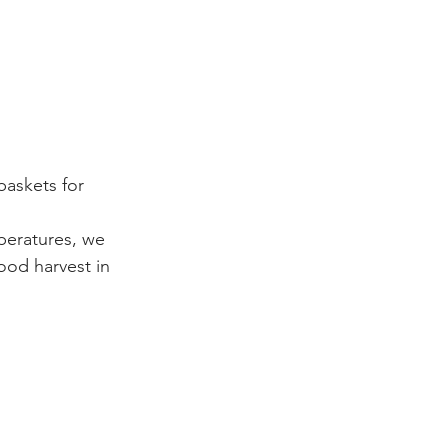
askets for 
peratures, we 
ood harvest in 