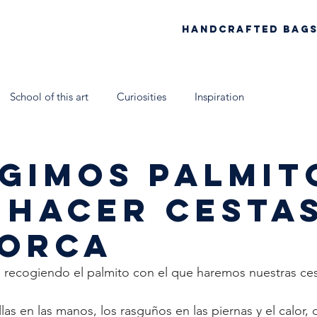
Handcrafted Bag
School of this art
Curiosities
Inspiration
rca
Talleres Nómadas Mallorca
Eau de parfum
Coll
GIMOS PALMIT
 HACER CESTA
 España
Soy Antic
Xtant 2021
La escuela artesana
ORCA
 recogiendo el palmito con el que haremos nuestras cest
as en las manos, los rasguños en las piernas y el calor, 