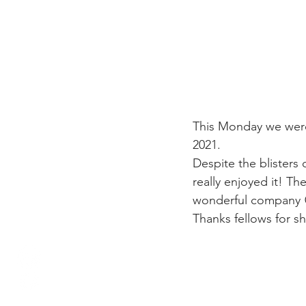
This Monday we were 
2021.
Despite the blisters
really enjoyed it! T
wonderful company 
Thanks fellows for s