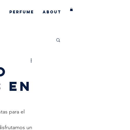
s
Perfume
About
aborations
O
S EN
as para el 
disfrutamos un 