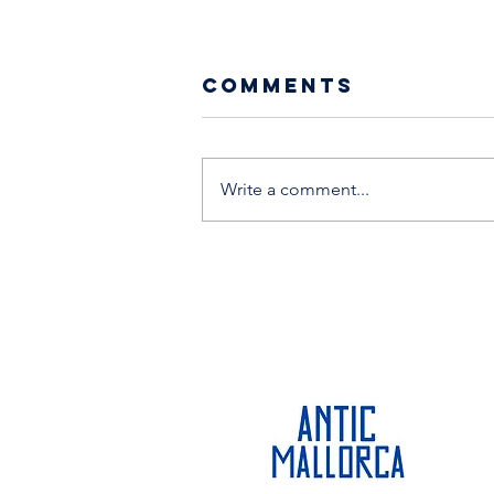
Comments
Write a comment...
10 ideas de
regalos
originales
para alguien
especial