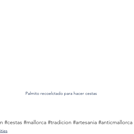
Palmito recoelctado para hacer cestas
ón
#cestas
#mallorca
#tradicion
#artesania
#anticmallorca
ities