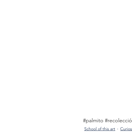
#palmito
#recolecci
School of this art
Curios