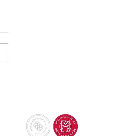
TAREMOS EN
 "MOSTRA
OFICIS
TESANS" DE
 "FIRA
Back to Top
ALCÚDIA"