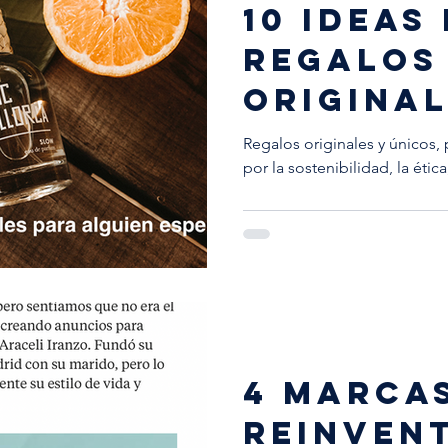
10 ideas
regalos
origina
alguien 
Regalos originales y únicos,
por la sostenibilidad, la ética,
4 MARCA
REINVEN