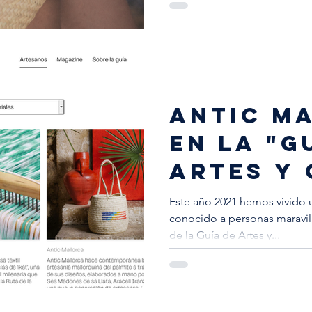
ANTIC M
EN LA "G
ARTES Y 
Este año 2021 hemos vivido 
conocido a personas maravill
de la Guía de Artes y...