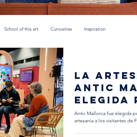
School of this art
Curiosities
Inspiration
rca
Talleres Nómadas Mallorca
Eau de parfum
Coll
LA ARTES
 España
Soy Antic
Xtant 2021
La escuela artesana
ANTIC M
ELEGIDA 
TURESPA
Antic Mallorca fue elegida p
artesanía a los visitantes de F
FITUR