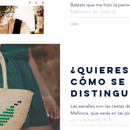
Balears que me hizo la perio
hablamos de cómo di...
¿QUIERES
CÓMO SE
DISTINGU
SENALLA
Las senalles son las cestas d
Mallorca, que verás en las pla
EN MALL
en cada tienda. Es la...