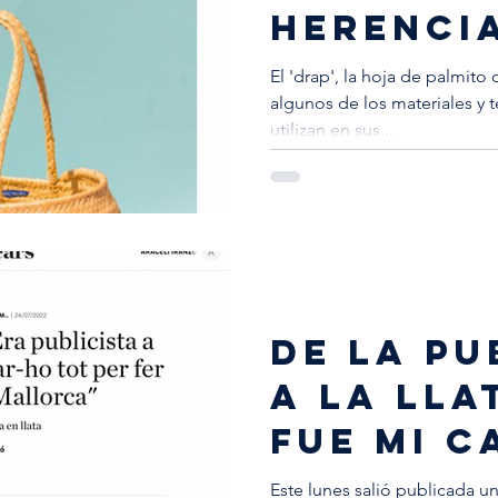
HERENCIA
DE MALL
El 'drap', la hoja de palmito
algunos de los materiales y 
utilizan en sus...
de la pu
a la lla
fue mi c
vital
Este lunes salió publicada un