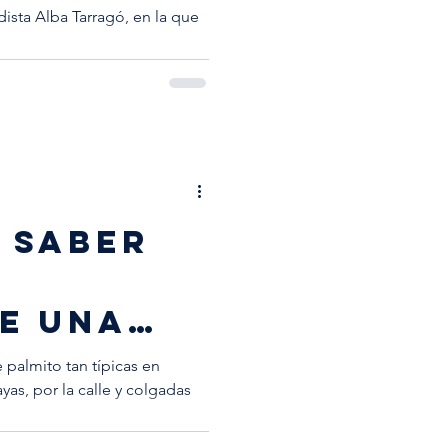
dista Alba Tarragó, en la que
 SABER
E UNA
 HECHA
e palmito tan típicas en
yas, por la calle y colgadas
ORCA?