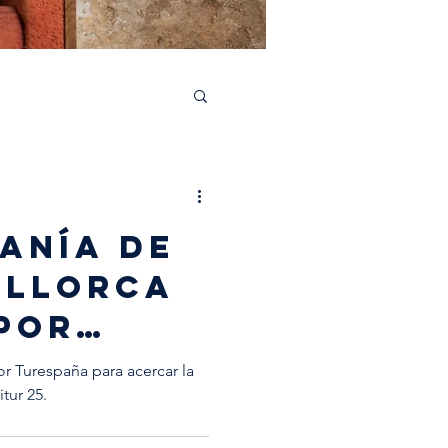
aborations
ANÍA DE
ALLORCA
POR
ÑA PARA
or Turespaña para acercar la
itur 25.