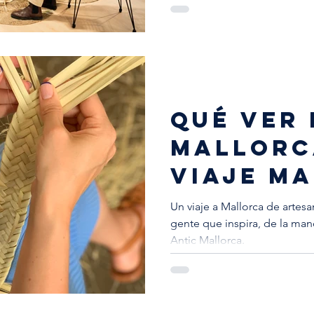
QUÉ VER 
MALLORC
VIAJE M
INOLVIDA
Un viaje a Mallorca de artesa
gente que inspira, de la ma
Antic Mallorca.