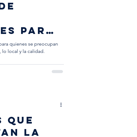
 de
les para
especial
 para quienes se preocupan
 lo local y la calidad.
S QUE
TAN LA