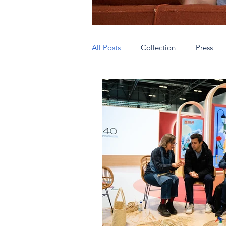
All Posts
Collection
Press
Authentic people wear AnticMallo
Very special shops
Hecho en