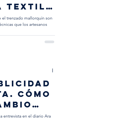
 TEXTIL
ORCA
 o el trenzado mallorquín son
técnicas que los artesanos
blicidad
ta. cómo
ambio
a entrevista en el diario Ara