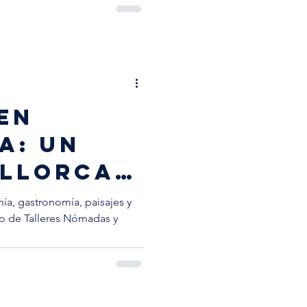
EN
A: UN
ALLORCA
BLE
nía, gastronomía, paisajes y
no de Talleres Nómadas y