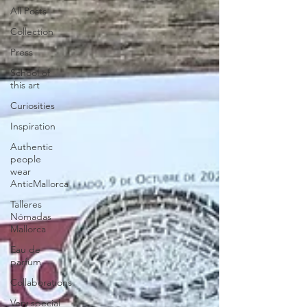
All Posts
Collection
Press
School of
this art
Curiosities
Inspiration
Authentic
people
wear
AnticMallorca
Talleres
Nómadas
Mallorca
Eau de
parfum
Collaborations
Very special