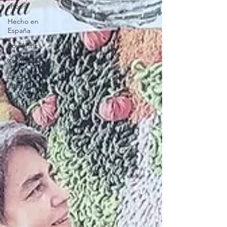
shops
Hecho en
España
Soy Antic
Xtant 2021
La escuela
artesana