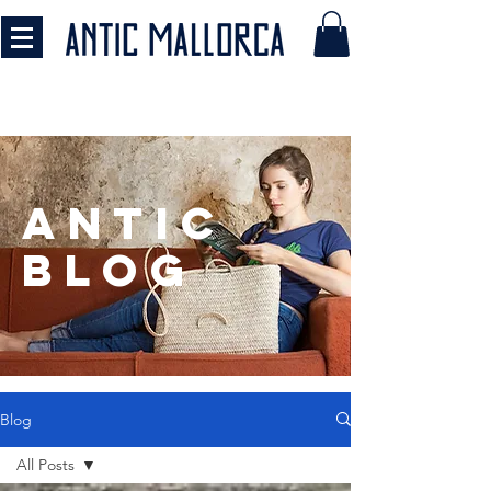
antic
BLOG
Blog
All Posts