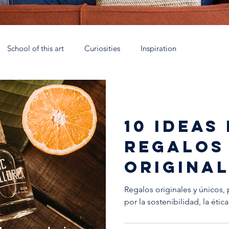
School of this art
Curiosities
Inspiration
rca
Talleres Nómadas Mallorca
Eau de parfum
Coll
10 ideas
 España
Soy Antic
Xtant 2021
La escuela artesana
regalos
origina
alguien 
Regalos originales y únicos,
por la sostenibilidad, la ética,