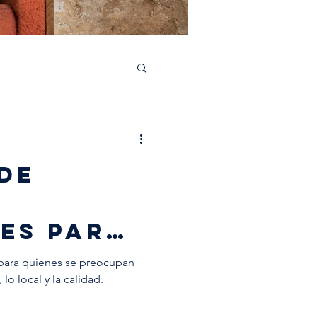
aborations
 de
les para
especial
 para quienes se preocupan
 lo local y la calidad.