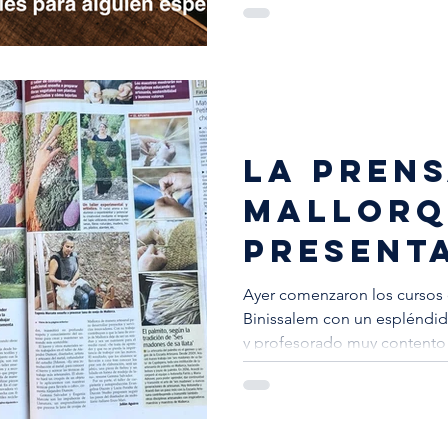
La pren
mallorq
present
escuela
Ayer comenzaron los cursos 
Binissalem con un espléndido día soleado, un alumnado
artesan
y profesorado muy contento y