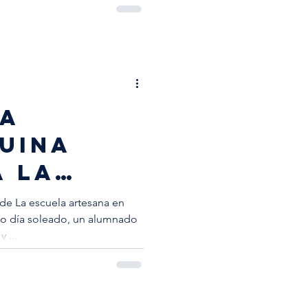
sa
uina
a La
de La escuela artesana en
a
 ...