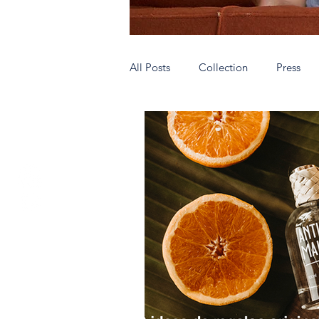
All Posts
Collection
Press
Authentic people wear AnticMallo
Very special shops
Hecho en