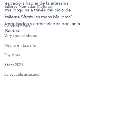
espacio a hablar de la artesanía 
Talleres Nómadas Mallorca
mallorquina a través del ciclo de 
Eau de parfum
talleres "Amb les mans Mallorca" 
impulsados y comisariados por Tania 
Collaborations
Baides.
Very special shops
Hecho en España
Soy Antic
Xtant 2021
La escuela artesana