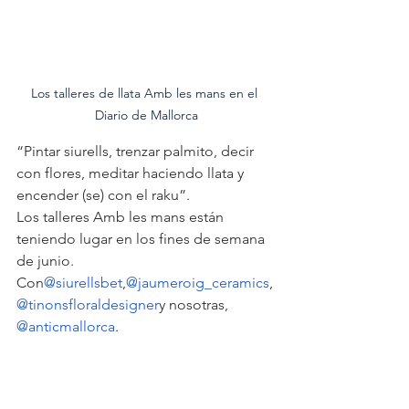
Los talleres de llata Amb les mans en el 
Diario de Mallorca
“Pintar siurells, trenzar palmito, decir 
con flores, meditar haciendo llata y 
encender (se) con el raku”.
Los talleres Amb les mans están 
teniendo lugar en los fines de semana 
de junio.
Con
@siurellsbet
,
@jaumeroig_ceramics
,
@tinonsfloraldesigner
y nosotras, 
@anticmallorca
.