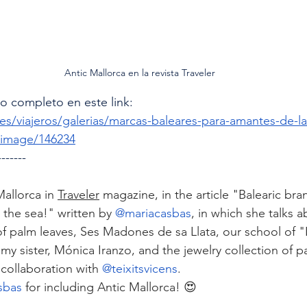
Antic Mallorca en la revista Traveler
lo completo en este link:
.es/viajeros/galerias/marcas-baleares-para-amantes-de-la-
/image/146234
-------
allorca in 
Traveler
 magazine, in the article "Balearic bran
d the sea!" written by 
@mariacasbas
, in which she talks a
of palm leaves, Ses Madones de sa Llata, our school of "L
y sister, Mónica Iranzo, and the jewelry collection of pa
collaboration with 
@teixitsvicens
.
sbas
 for including Antic Mallorca! 😍