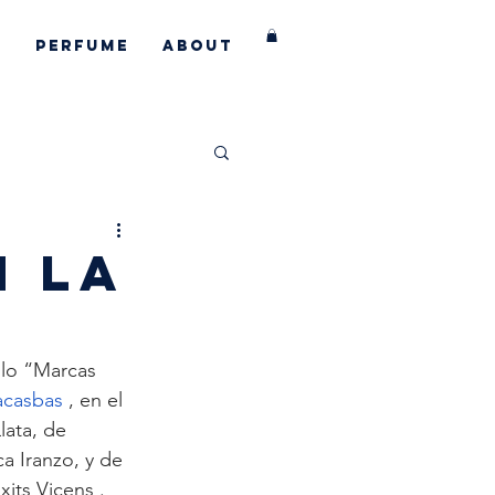
s
Perfume
About
aborations
N LA
ulo “Marcas 
acasbas
 , en el 
lata, de 
a Iranzo, y de 
ixits Vicens
 .