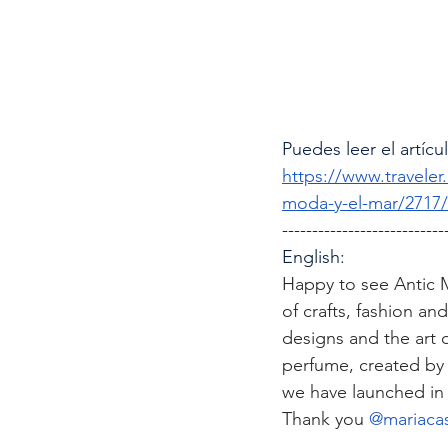
Puedes leer el artícu
https://www.traveler
moda-y-el-mar/2717
---------------------------
English: 
Happy to see Antic M
of crafts, fashion an
designs and the art 
perfume, created by m
we have launched in 
Thank you 
@mariaca