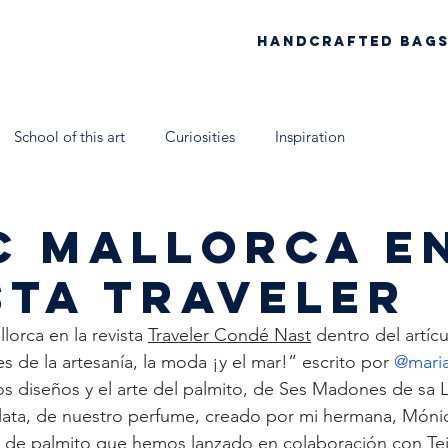
Handcrafted Bag
School of this art
Curiosities
Inspiration
rca
Talleres Nómadas Mallorca
Eau de parfum
Coll
C MALLORCA E
STA TRAVELER
 España
Soy Antic
Xtant 2021
La escuela artesana
lorca en la revista 
Traveler Condé Nast
 dentro del artíc
 de la artesanía, la moda ¡y el mar!” escrito por 
@mari
s diseños y el arte del palmito, de Ses Madones de sa L
lata, de nuestro perfume, creado por mi hermana, Mónic
as de palmito que hemos lanzado en colaboración con 
Te