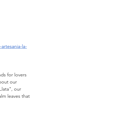
artesania-la-
ds for lovers 
bout our 
lata", our 
lm leaves that 