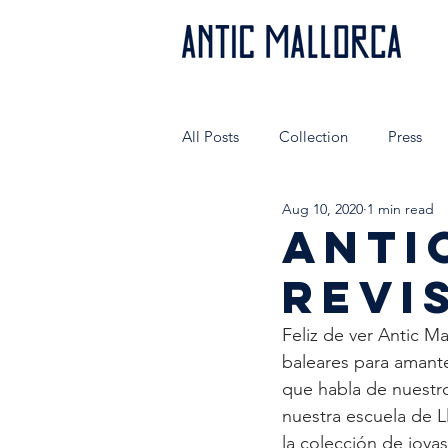
All Posts
Collection
Press
Aug 10, 2020
1 min read
Authentic people wear AnticMallo
ANTI
REVI
Very special shops
Hecho en
Feliz de ver Antic Mal
baleares para amantes
que habla de nuestro
nuestra escuela de L
la colección de joy