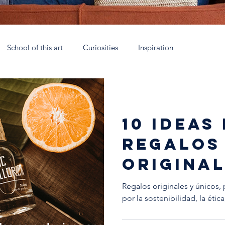
School of this art
Curiosities
Inspiration
rca
Talleres Nómadas Mallorca
Eau de parfum
Coll
10 ideas
 España
Soy Antic
Xtant 2021
La escuela artesana
regalos
origina
alguien 
Regalos originales y únicos,
por la sostenibilidad, la ética,