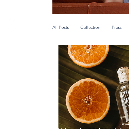
All Posts
Collection
Press
Authentic people wear AnticMallo
Very special shops
Hecho en