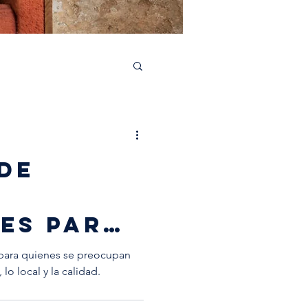
aborations
 de
les para
especial
 para quienes se preocupan
 lo local y la calidad.