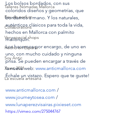
Los bolsos bordados, con sus 
Talleres Nómadas Mallorca
coloridos diseños y geometrías, que 
Eau de parfum
bordamos a mano. Y los naturales, 
auténticos clásicos para toda la vida, 
Collaborations
hechos en Mallorca con palmito 
Very special shops
mallorquín. 
Los hacemos por encargo, de uno en 
Hecho en España
uno, con mucho cuidado y ninguna 
Soy Antic
prisa. Se pueden encargar a través de 
Xtant 2021
la nueva web: 
www.anticmallorca.com
Échale un vistazo. Espero que te guste!
La escuela artesana
www.anticmallorca.com
 / 
www.journeytosea.com
 / 
www.lunaperezvisairas.pixieset.com
https://vimeo.com/275044767