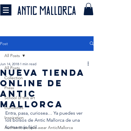
Post
All Posts
Jun 14, 2018
1 min read
All Posts
Nueva tienda
Collection
online de
Press
Antic
School of this art
Mallorca
Curiosities
Entra, pasa, curiosea… Ya puedes ver 
Inspiration
los bolsos de Antic Mallorca de una 
forma más fácil. 
Authentic people wear AnticMallorca