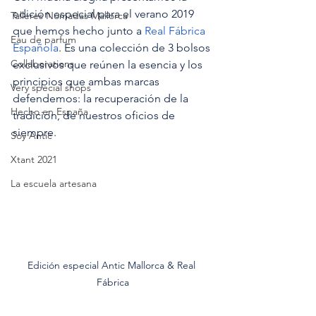
edición especial para el verano 2019 
Talleres Nómadas Mallorca
que hemos hecho junto a 
Real Fábrica 
Eau de parfum
Española
. Es una colección de 3 bolsos 
Collaborations
exclusivos que reúnen la esencia y los 
principios que ambas marcas 
Very special shops
defendemos: la recuperación de la 
Hecho en España
tradición, de nuestros oficios de 
siempre.
Soy Antic
Xtant 2021
La escuela artesana
Edición especial Antic Mallorca & Real 
Fábrica