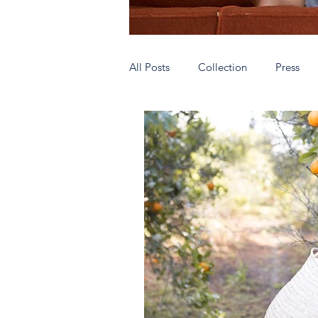
All Posts
Collection
Press
Authentic people wear AnticMallo
Very special shops
Hecho en