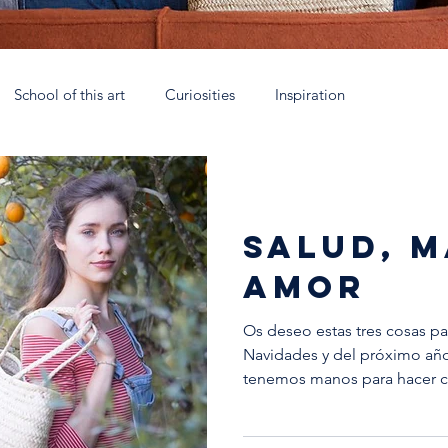
School of this art
Curiosities
Inspiration
rca
Talleres Nómadas Mallorca
Eau de parfum
Coll
SALUD, 
 España
Soy Antic
Xtant 2021
La escuela artesana
AMOR
Os deseo estas tres cosas par
Navidades y del próximo año
tenemos manos para hacer cu