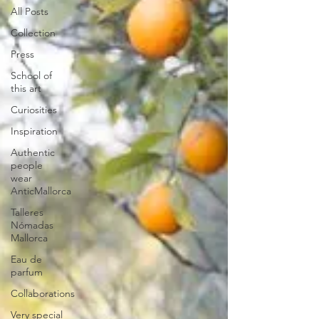
All Posts
Collection
Press
School of
this art
Curiosities
Inspiration
Authentic
people
wear
AnticMallorca
Talleres
Nómadas
Mallorca
Eau de
parfum
Collaborations
Very special