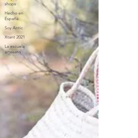
shops
Hecho en
España
Soy Antic
Xtant 2021
La escuela
artesana