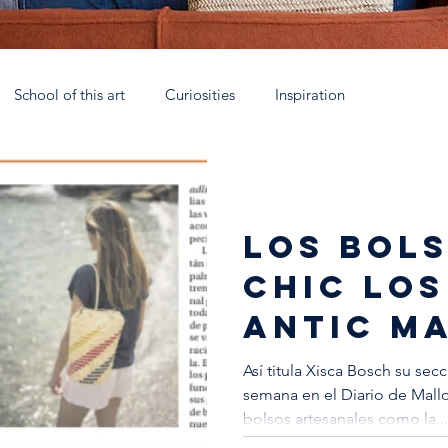
School of this art
Curiosities
Inspiration
rca
Talleres Nómadas Mallorca
Eau de parfum
Coll
LOS BOL
 España
Soy Antic
Xtant 2021
La escuela artesana
CHIC LOS
ANTIC M
Así titula Xisca Bosch su se
semana en el Diario de Mallo
bolsos artesanales como la...