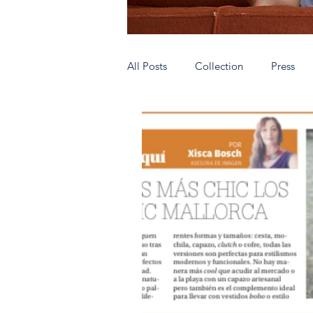
All Posts
Collection
Press
Authentic people wear AnticMallo
Very special shops
Hecho en