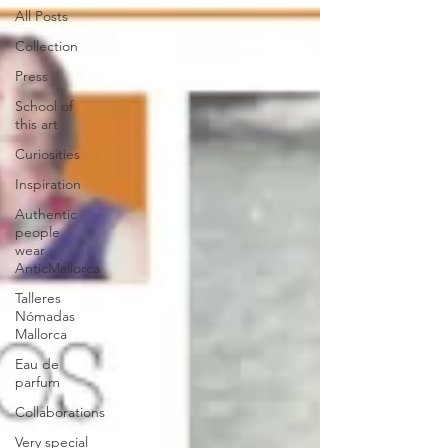
All Posts
Collection
Press
School of
this art
Curiosities
Inspiration
Authentic
people
wear
AnticMallorca
Talleres
Nómadas
Mallorca
Eau de
parfum
Collaborations
Very special