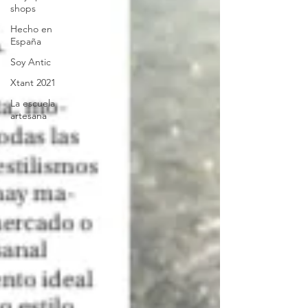
shops
Hecho en
España
Soy Antic
Xtant 2021
La escuela
artesana