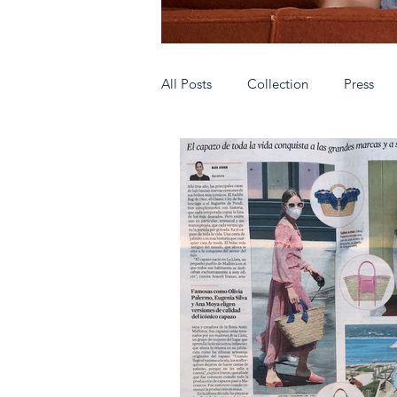
All Posts
Collection
Press
Authentic people wear AnticMallo
Very special shops
Hecho en