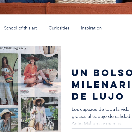
School of this art
Curiosities
Inspiration
rca
Talleres Nómadas Mallorca
Eau de parfum
Coll
UN BOLS
 España
Soy Antic
Xtant 2021
La escuela artesana
MILENAR
DE LUJO
Los capazos de toda la vida,
gracias al trabajo de calidad
Antic Mallorca y marcas