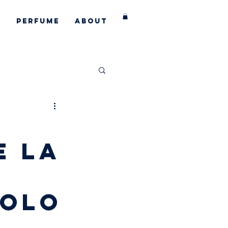
s
Perfume
About
aborations
E LA
SOLO
Y