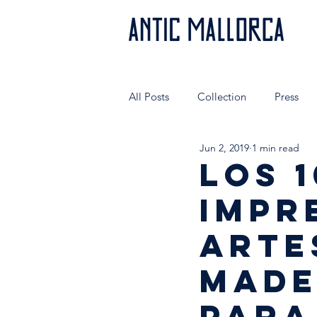
All Posts
Collection
Press
Jun 2, 2019
1 min read
Authentic people wear AnticMallo
LOS 1
IMPR
Very special shops
Hecho en
ARTE
MADE
PARA