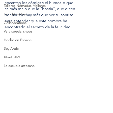
encantan los cómics y el humor, o que 
Talleres Nómadas Mallorca
es más majo que la "hostia", que dicen 
Eau de parfum
por ahí. No hay más que ver su sonrisa 
para entender que este hombre ha 
Collaborations
encontrado el secreto de la felicidad.
Very special shops
Hecho en España
Soy Antic
Xtant 2021
La escuela artesana