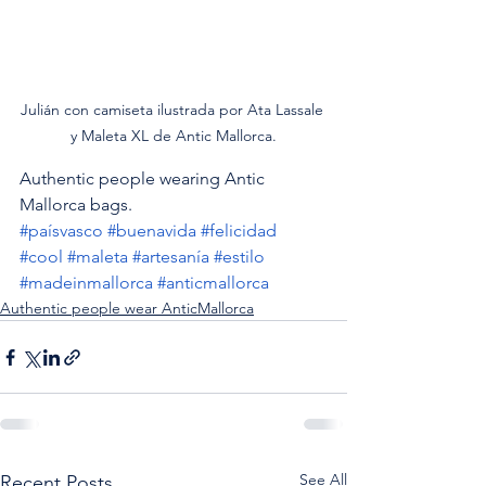
Julián con camiseta ilustrada por Ata Lassale 
y Maleta XL de Antic Mallorca.
Authentic people wearing Antic 
Mallorca bags.
#paísvasco
#buenavida
#felicidad
#cool
#maleta
#artesanía
#estilo
#madeinmallorca
#anticmallorca
Authentic people wear AnticMallorca
See All
Recent Posts