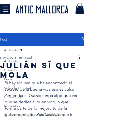
Post
All Posts
Nov 9, 2018
1 min read
All Posts
julián sí que
Collection
mola
Press
Si hay alguien que ha encontrado el 
School of this art
secreto de la buena vida ése es Julián 
Armendáriz. Quizás tenga algo que ver 
Curiosities
que se dedica al buen vino, o que 
Inspiration
forma parte de lo mejorcito de la 
gastronomía del País Vasco, o que le 
Authentic people wear AnticMallorca