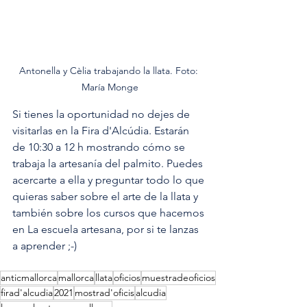
Antonella y Cèlia trabajando la llata. Foto: 
María Monge
Si tienes la oportunidad no dejes de 
visitarlas en la Fira d'Alcúdia. Estarán 
de 10:30 a 12 h mostrando cómo se 
trabaja la artesanía del palmito. Puedes 
acercarte a ella y preguntar todo lo que 
quieras saber sobre el arte de la llata y 
también sobre los cursos que hacemos 
en La escuela artesana, por si te lanzas 
a aprender ;-)
anticmallorca
mallorca
llata
oficios
muestradeoficios
firad'alcudia
2021
mostrad'oficis
alcudia