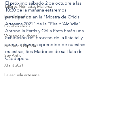
El próximo sábado 2 de octubre a las 
Talleres Nómadas Mallorca
10:30 de la mañana estaremos 
Eau de parfum
participando en la "Mostra de Oficis 
Artesans 2021" de la "Fira d'Alcúdia".
Collaborations
Antonella Farris y Cèlia Prats harán una 
Very special shops
exhibición del proceso de la llata tal y 
como lo hemos aprendido de nuestras 
Hecho en España
maestras, Ses Madones de sa Llata de 
Soy Antic
Capdepera.
Xtant 2021
La escuela artesana